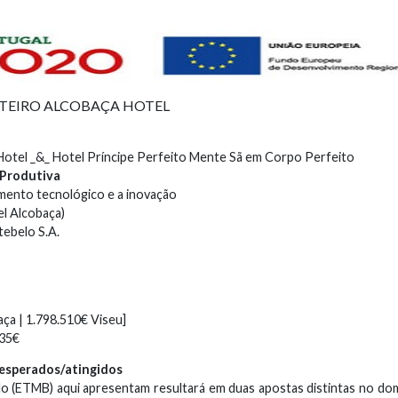
TEIRO ALCOBAÇA HOTEL
otel _&_ Hotel Príncipe Perfeito Mente Sã em Corpo Perfeito
 Produtiva
imento tecnológico e a inovação
l Alcobaça)
ebelo S.A.
ça | 1.798.510€ Viseu]
,35€
s esperados/atingidos
 (ETMB) aqui apresentam resultará em duas apostas distintas no dom