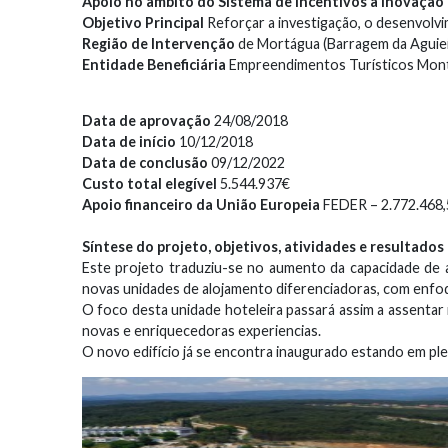
Apoio no âmbito do Sistema de Incentivos à Inovação
Objetivo Principal
Reforçar a investigação, o desenvolv
Região de Intervenção
de Mortágua (Barragem da Aguiei
Entidade Beneficiária
Empreendimentos Turísticos Mont
Data de aprovação
24/08/2018
Data de início
10/12/2018
Data de conclusão
09/12/2022
Custo total elegível
5.544.937€
Apoio financeiro da União Europeia
FEDER – 2.772.468
Síntese do projeto, objetivos, atividades e resultado
Este projeto traduziu-se no aumento da capacidade de 
novas unidades de alojamento diferenciadoras, com enfoqu
O foco desta unidade hoteleira passará assim a assentar 
novas e enriquecedoras experiencias.
O novo edifício já se encontra inaugurado estando em pl