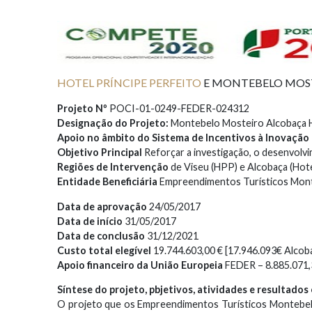
HOTEL PRÍNCIPE PERFEITO
E MONTEBELO MOS
Projeto Nº
POCI-01-0249-FEDER-024312
Designação do Projeto:
Montebelo Mosteiro Alcobaça H
Apoio no âmbito do Sistema de Incentivos à Inovação
Objetivo Principal
Reforçar a investigação, o desenvolv
Regiões de Intervenção
de Viseu (HPP) e Alcobaça (Hote
Entidade Beneficiária
Empreendimentos Turísticos Mont
Data de aprovação
24/05/2017
Data de início
31/05/2017
Data de conclusão
31/12/2021
Custo total elegível
19.744.603,00 € [17.946.093€ Alcoba
Apoio financeiro da União Europeia
FEDER – 8.885.071
Síntese do projeto, pbjetivos, atividades e resultado
O projeto que os Empreendimentos Turísticos Montebelo