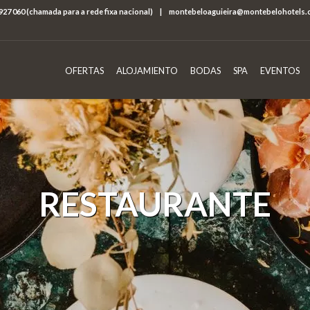
927 060 (chamada para a rede fixa nacional)
|
montebeloaguieira@montebelohotels.
OFERTAS
ALOJAMIENTO
BODAS
SPA
EVENTOS
RESTAURANTE