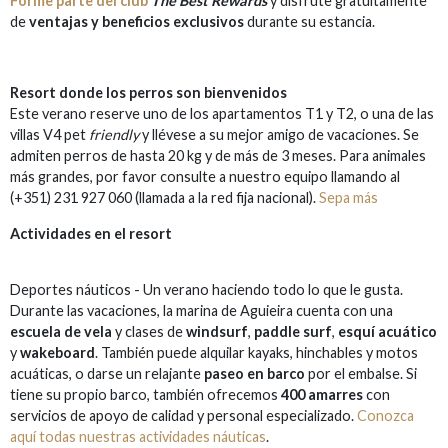
Forme parte del club
The Best Rewards
y disfrute gratuitamente
de
ventajas y beneficios exclusivos
durante su estancia.
Resort donde los perros son bienvenidos
Este verano reserve uno de los apartamentos T1 y T2, o una de las
villas V4 pet
friendly
y llévese a su mejor amigo de vacaciones. Se
admiten perros de hasta 20 kg y de más de 3 meses. Para animales
más grandes, por favor consulte a nuestro equipo llamando al
(+351) 231 927 060 (llamada a la red fija nacional).
Sepa más
Actividades en el resort
Deportes náuticos - Un verano haciendo todo lo que le gusta.
Durante las vacaciones, la marina de Aguieira cuenta con una
escuela de vela
y clases de
windsurf
,
paddle surf
,
esquí acuático
y
wakeboard
. También puede alquilar kayaks, hinchables y motos
acuáticas, o darse un relajante
paseo en barco
por el embalse. Si
tiene su propio barco, también ofrecemos
400 amarres
con
servicios de apoyo de calidad y personal especializado.
Conozca
aquí todas nuestras actividades náuticas
.