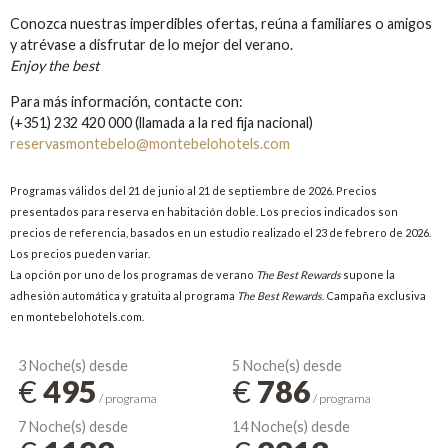
Conozca nuestras imperdibles ofertas, reúna a familiares o amigos
y atrévase a disfrutar de lo mejor del verano.
Enjoy the best
Para más información, contacte con:
(+351) 232 420 000 (llamada a la red fija nacional)
reservasmontebelo@montebelohotels.com
Programas válidos del 21 de junio al 21 de septiembre de 2026
. Precios
presentados para reserva en habitación doble. Los precios indicados son
precios de referencia, basados en un estudio realizado el 23 de febrero de 2026.
Los precios pueden variar.
La opción por uno de los programas de verano
The Best Rewards
supone la
adhesión automática y gratuita al programa
The Best Rewards
. Campaña exclusiva
en montebelohotels.com.
3 Noche(s) desde
5 Noche(s) desde
€
495
€
786
/ programa
/ programa
7 Noche(s) desde
14 Noche(s) desde