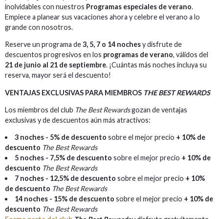
inolvidables con nuestros
Programas especiales de verano
.
Empiece a planear sus vacaciones ahora y celebre el verano a lo
grande con nosotros.
Reserve un programa de
3, 5, 7 o 14 noches
y disfrute de
descuentos progresivos en los
programas de verano
, válidos del
21 de junio al 21 de septiembre
. ¡Cuántas más noches incluya su
reserva, mayor será el descuento!
VENTAJAS EXCLUSIVAS PARA MIEMBROS
THE BEST REWARDS
Los miembros del club
The Best Rewards
gozan de ventajas
exclusivas y de descuentos aún más atractivos:
3 noches - 5% de descuento
sobre el mejor precio
+ 10% de
descuento
The Best Rewards
5 noches - 7,5% de descuento
sobre el mejor precio
+ 10% de
descuento
The Best Rewards
7 noches - 12,5% de descuento
sobre el mejor precio
+ 10%
de descuento
The Best Rewards
14 noches - 15% de descuento
sobre el mejor precio
+ 10% de
descuento
The Best Rewards