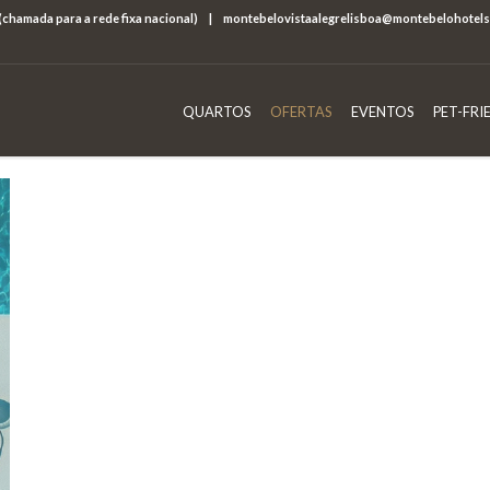
 (chamada para a rede fixa nacional)
|
montebelovistaalegrelisboa@montebelohotel
QUARTOS
OFERTAS
EVENTOS
PET-FRI