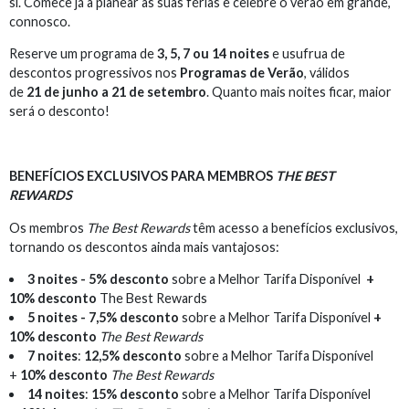
si. Comece já a planear as suas férias e celebre o verão em grande,
connosco.
Reserve um programa de
3, 5, 7 ou 14 noites
e usufrua de
descontos progressivos nos
Programas de Verão
, válidos
de
21 de junho a 21 de setembro
. Quanto mais noites ficar, maior
será o desconto!
BENEFÍCIOS EXCLUSIVOS PARA MEMBROS
THE BEST
REWARDS
Os membros
The Best Rewards
têm acesso a benefícios exclusivos,
tornando os descontos ainda mais vantajosos:
3 noites - 5% desconto
sobre a Melhor Tarifa Disponível
+
10% desconto
The Best Rewards
5 noites - 7,5% desconto
sobre a Melhor Tarifa Disponível
+
10% desconto
The Best Rewards
7 noites
:
12,5% desconto
sobre a Melhor Tarifa Disponível
+
10% desconto
The Best Rewards
14 noites
:
15% desconto
sobre a Melhor Tarifa Disponível