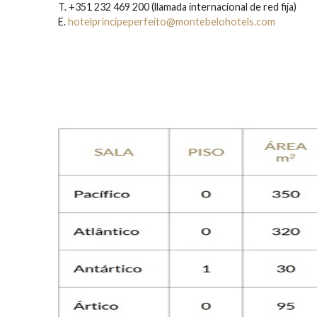
T. +351 232 469 200 (l
lamada internacional de red fija)
E.
hotelprincipeperfeito@montebelohotels.com