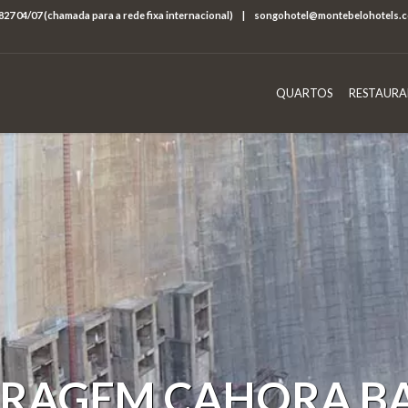
827 04/07 (chamada para a rede fixa internacional)
|
songohotel@montebelohotels.
QUARTOS
RESTAURA
RAGEM CAHORA B