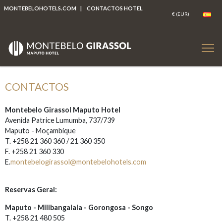
MONTEBELOHOTELS.COM
|
CONTACTOS HOTEL
CONTACTOS
Montebelo Girassol Maputo Hotel
Avenida Patrice Lumumba, 737/739
Maputo - Moçambique
T. +258 21 360 360 / 21 360 350
F. +258 21 360 330
E.
montebelogirassol@montebelohotels.com
Reservas Geral:
Maputo - Milibangalala - Gorongosa - Songo
T. +258 21 480 505