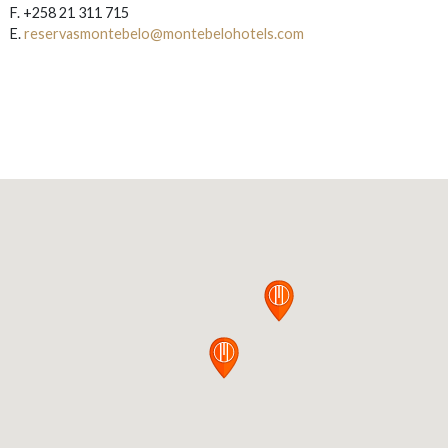
F. +258 21 311 715
E.
reservasmontebelo@montebelohotels.com