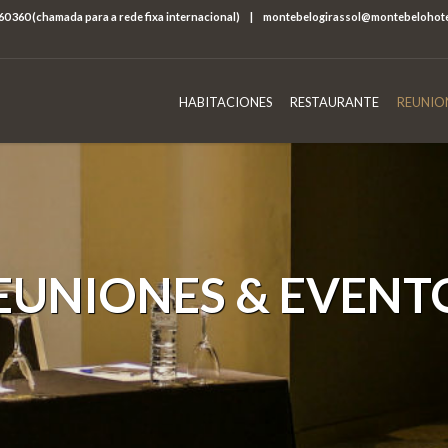
60 360 (chamada para a rede fixa internacional)
|
montebelogirassol@montebelohot
HABITACIONES
RESTAURANTE
REUNIO
EUNIONES & EVENT