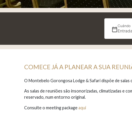
Cuándo
Entrada
COMECE JÁ A PLANEAR A SUA REUN
O Montebelo Gorongosa Lodge & Safari dispõe de salas d
As salas de reuniões são insonorizadas, climatizadas e c
reservado, num entorno original.
Consulte o meeting package
aqui