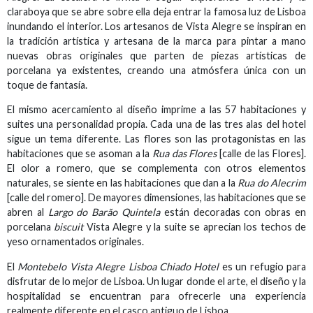
claraboya que se abre sobre ella deja entrar la famosa luz de Lisboa
inundando el interior. Los artesanos de Vista Alegre se inspiran en
la tradición artística y artesana de la marca para pintar a mano
nuevas obras originales que parten de piezas artísticas de
porcelana ya existentes, creando una atmósfera única con un
toque de fantasía.
El mismo acercamiento al diseño imprime a las 57 habitaciones y
suites una personalidad propia. Cada una de las tres alas del hotel
sigue un tema diferente. Las flores son las protagonistas en las
habitaciones que se asoman a la
Rua das Flores
[calle de las Flores].
El olor a romero, que se complementa con otros elementos
naturales, se siente en las habitaciones que dan a la
Rua do Alecrim
[calle del romero]. De mayores dimensiones, las habitaciones que se
abren al
Largo do Barão Quintela
están decoradas con obras en
porcelana
biscuit
Vista Alegre y la suite se aprecian los techos de
yeso ornamentados originales.
El
Montebelo Vista Alegre Lisboa Chiado Hotel
es un refugio para
disfrutar de lo mejor de Lisboa. Un lugar donde el arte, el diseño y la
hospitalidad se encuentran para ofrecerle una experiencia
realmente diferente en el casco antiguo de Lisboa.