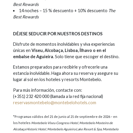
Best Rewards
14 noches – 15 % descuento + 10% descuento
The
Best Rewards
DÉJESE SEDUCIR POR NUESTROS DESTINOS
Disfrute de momentos inolvidables y viva experiencias
únicas en
Viseu, Alcobaça, Lisboa, Ílhavo o en el
embalse de Aguieira
. Solo tiene que escoger el destino.
Estamos preparados para recibirle y ofrecerle una
estancia inolvidable. Haga ahora su reserva y asegure su
lugar al sol en los hoteles y resorts Montebelo.
Para más información, contacte con:
(+351) 232 420 000 (llamada a la red fija nacional)
reservasmontebelo@montebelohotels.com
*Programas válidos del 21 de junio al 21 de septiembre de 2026
– en
los hoteles
Montebelo Viseu Congress Hotel
,
Montebelo Mosteiro de
Alcobaça Historic Hotel
,
Montebelo Aguieira Lake Resort & Spa
,
Montebelo