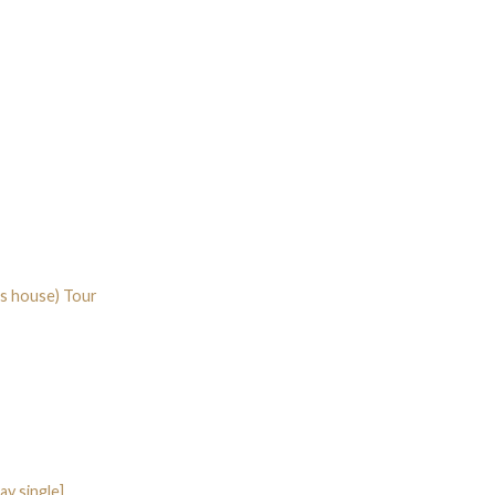
’s house) Tour
ay single]