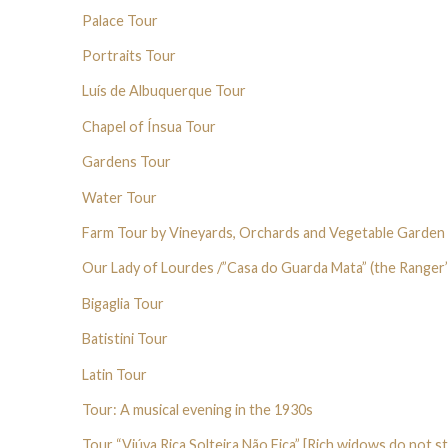
Palace Tour
Portraits Tour
Luís de Albuquerque Tour
Chapel of Ínsua Tour
Gardens Tour
Water Tour
Farm Tour by Vineyards, Orchards and Vegetable Garden
Our Lady of Lourdes /”Casa do Guarda Mata” (the Ranger
Bigaglia Tour
Batistini Tour
Latin Tour
Tour: A musical evening in the 1930s
Tour “Viúva Rica Solteira Não Fica” [Rich widows do not st