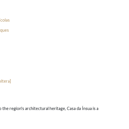
ícolas
sques
oltera]
o the region's architectural heritage, Casa da Ínsua is a