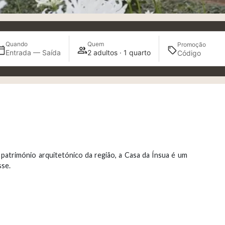
Quando
Quem
Promoção
Entrada — Saída
2 adultos · 1 quarto
o património arquitetónico da região, a Casa da Ínsua é um
sse.